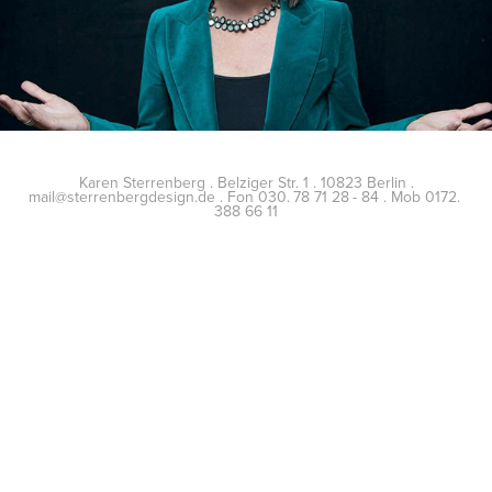
Karen Sterrenberg . Belziger Str. 1 . 10823 Berlin .
mail@sterrenbergdesign.de . Fon 030. 78 71 28 - 84 . Mob 0172.
388 66 11