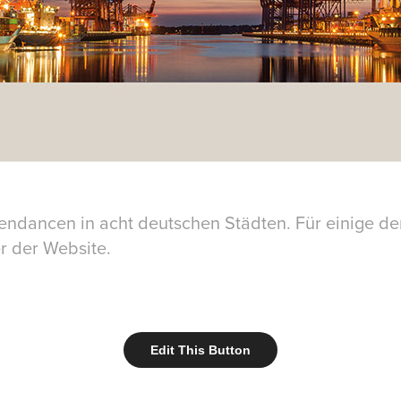
endancen in acht deutschen Städten. Für einige der
r der Website.
Edit This Button