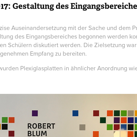
17:
​​​​​​​Gestaltung des Eingangsbereich
räzise Auseinandersetzung mit der Sache und dem P
altung des Eingangsbereiches begonnen werden ko
den Schülern diskutiert werden. Die Zielsetzung wa
ngenehmen Empfang zu bereiten.
urden Plexiglasplatten in ähnlicher Anordnung wi