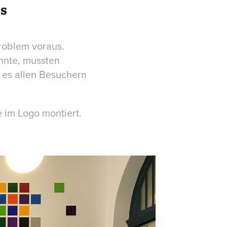
es
roblem voraus.
nnte, mussten
r es allen Besuchern
e im Logo montiert.